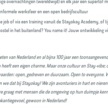
lige overnachtingen (wereldwijd) en elk jaar een supertof
 informele werksfeer en een open bedrijfscultuur
he job of via een training vanuit de Stayokay Academy, of t
stel in het buitenland? You name it! Jouw ontwikkeling vi
keten van Nederland en al bijna 100 jaar een toonaangevend
 heeft een eigen charme. Maar onze cultuur en Stay-vibe; d
waarden: open, gedreven en duurzaam. Open to everyone. W
en we dat bij Stayokay! We zijn avonturiers in hart en niere
we graag met mensen die de omgeving op hun duimpje kenne
akantiegevoel, gewoon in Nederland!