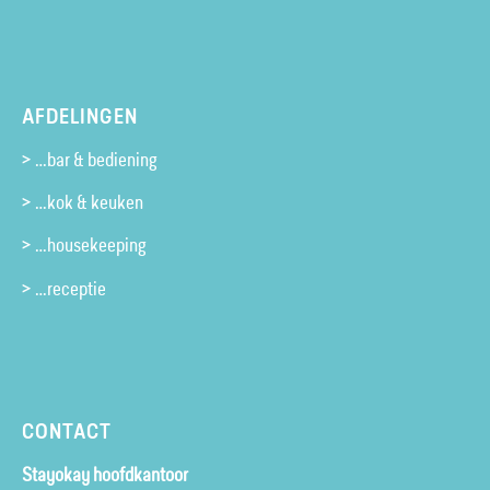
AFDELINGEN
> …bar & bediening
> …kok & keuken
> …housekeeping
> …receptie
CONTACT
Stayokay hoofdkantoor