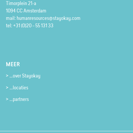
Timorplein 21-a
1094 CC Amsterdam
mail:
humanresources@stayokay.com
tel:
+31 (0)20 – 55 131 33
MEER
> …over Stayokay
> …locaties
> …partners