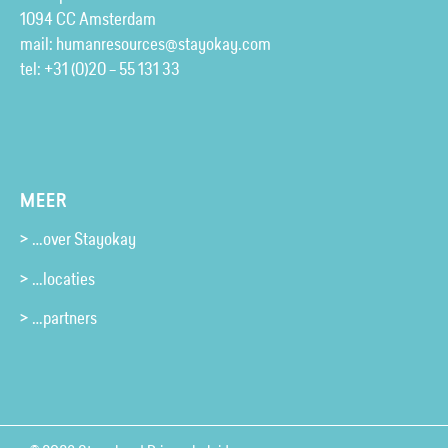
1094 CC Amsterdam
mail:
humanresources@stayokay.com
tel:
+31 (0)20 – 55 131 33
MEER
> …over Stayokay
> …locaties
> …partners