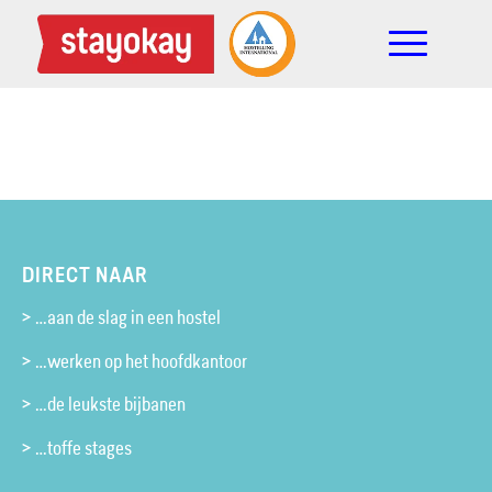
DIRECT NAAR
> …aan de slag in een hostel
> …werken op het hoofdkantoor
> …de leukste bijbanen
> …toffe stages