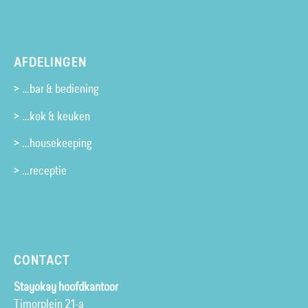
AFDELINGEN
> …bar & bediening
> …kok & keuken
> …housekeeping
> …receptie
CONTACT
Stayokay hoofdkantoor
Timorplein 21-a